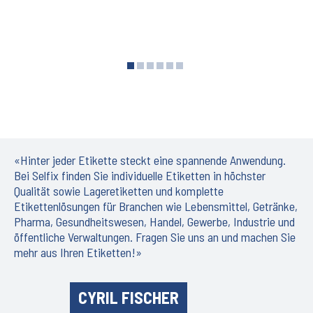
View
View
View
View
View
View
slide
slide
slide
slide
slide
slide
1
2
3
4
5
6
«Hinter jeder Etikette steckt eine spannende Anwendung.
Bei Selfix finden Sie individuelle Etiketten in höchster
Qualität sowie Lageretiketten und komplette
Etikettenlösungen für Branchen wie Lebensmittel, Getränke,
Pharma, Gesundheitswesen, Handel, Gewerbe, Industrie und
öffentliche Verwaltungen. Fragen Sie uns an und machen Sie
mehr aus Ihren Etiketten!»
CYRIL FISCHER