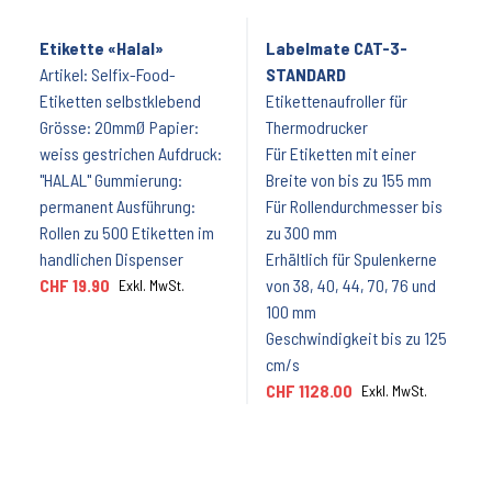
Etikette «Halal»
Labelmate CAT-3-
Artikel: Selfix-Food-
STANDARD
Etiketten selbstklebend
Etikettenaufroller für
Grösse: 20mmØ Papier:
Thermodrucker
weiss gestrichen Aufdruck:
Für Etiketten mit einer
"HALAL" Gummierung:
Breite von bis zu 155 mm
permanent Ausführung:
Für Rollendurchmesser bis
Rollen zu 500 Etiketten im
zu 300 mm
handlichen Dispenser
Erhältlich für Spulenkerne
CHF 19.90
von 38, 40, 44, 70, 76 und
Exkl. MwSt.
100 mm
Geschwindigkeit bis zu 125
cm/s
CHF 1128.00
Exkl. MwSt.